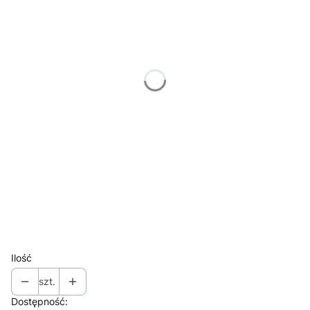
10 cm +0,00 zł
15 cm +2,50 zł
(+2,50 zł)
20 cm +7,00 zł
(+5,00 zł)
25 cm +7,50 zł
(+7,50 zł)
30 cm +10,00 zł
(+10,00 zł)
*
Rodzaj naklejki
Naklejka zewnętrzna (standard)
Naklejka wewnętrzna (odbicie lustrzane)
*
Wybierz kolor naklejki ➡️Ostatnie Zdjęcie⬅️
Ilość
szt.
Dostępność: