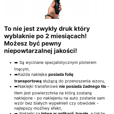
To nie jest zwykły druk który
wyblaknie po 2 miesiącach!
Możesz być pewny
niepowtarzalnej jakości!
➡️ Są wycinane specjalistycznym ploterem
tnącym,
➡️Każda naklejka
posiada folię
transportową
służącą do przenoszenia wzoru,
➡️Naklejki transferowe
nie posiada żadnego tła
-
tłem jest powierzchnia na którą zostaną
naklejone - po naklejeniu na auto zostanie sam
wzór bez białych wypełnień czy obwódek -
najlepszy możliwy efekt,
➡️ Naklejki są
łatwe w aplikacji, trwałe
, a także