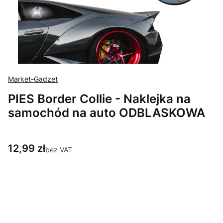
Market-Gadzet
PIES Border Collie - Naklejka na
samochód na auto ODBLASKOWA
Cena
12,99 zł
bez VAT
Wybierz wariant produktu:
Poszczególne warianty mogą różnić się ceną
*
Wybierz rozmiar oraz rodzaj naklejki - *Szerokość naklejki*