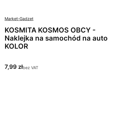
Market-Gadzet
KOSMITA KOSMOS OBCY -
Naklejka na samochód na auto
KOLOR
Cena
7,99 zł
bez VAT
Wybierz wariant produktu:
Poszczególne warianty mogą różnić się ceną
*
Wybierz rozmiar oraz rodzaj naklejki - *Szerokość naklejki*
10 cm +0,00 zł
15 cm +4,00 zł
(+4,00 zł)