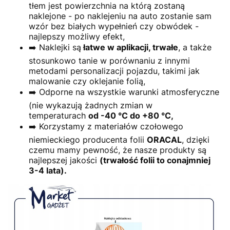
tłem jest powierzchnia na którą zostaną
naklejone - po naklejeniu na auto zostanie sam
wzór bez białych wypełnień czy obwódek -
najlepszy możliwy efekt,
➡️ Naklejki są
łatwe w aplikacji, trwałe
, a także
stosunkowo tanie w porównaniu z innymi
metodami personalizacji pojazdu, takimi jak
malowanie czy oklejanie folią,
➡️ Odporne na wszystkie warunki atmosferyczne
(nie wykazują żadnych zmian w
temperaturach
od -40 °C do +80 °C,
➡️ Korzystamy z materiałów czołowego
niemieckiego producenta folii
ORACAL
, dzięki
czemu mamy pewność, że nasze produkty są
najlepszej jakości
(trwałość folii to conajmniej
3-4 lata).