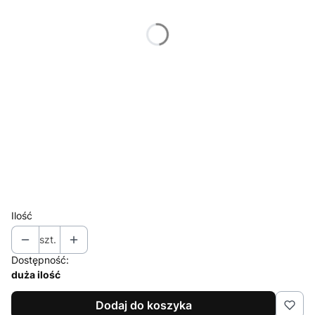
20 cm +8,00 zł
(+8,00 zł)
25 cm +10,00 zł
(+10,00 zł)
30 cm +12,00 zł
(+12,00 zł)
*
Rodzaj naklejki
Naklejka zewnętrzna (standard)
Naklejka wewnętrzna (odbicie lustrzane)
*
Wybierz kolor naklejki ➡️Ostatnie Zdjęcie⬅️
Ilość
szt.
Dostępność:
duża ilość
Dodaj do koszyka