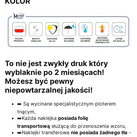
KOLOR
To nie jest zwykły druk który
wyblaknie po 2 miesiącach!
Możesz być pewny
niepowtarzalnej jakości!
➡️ Są wycinane specjalistycznym ploterem
tnącym,
➡️Każda naklejka
posiada folię
transportową
służącą do przenoszenia wzoru,
➡️Naklejki transferowe
nie posiada żadnego tła
-