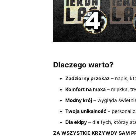
Dlaczego warto?
Zadziorny przekaz
– napis, kt
Komfort na maxa
– miękka, trw
Modny krój
– wygląda świetnie
Twoja unikalność
– personaliz
Dla ekipy
– dla tych, którzy st
ZA WSZYSTKIE KRZYWDY SAM PRZ