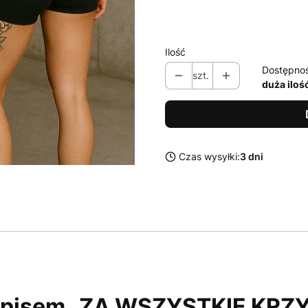
Ilość
Dostępno
szt.
duża iloś
Czas wysyłki:
3 dni
 napisem „ZA WSZYSTKIE KR