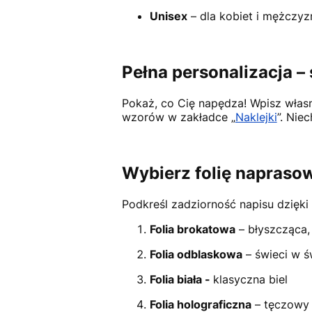
Unisex
– dla kobiet i mężczy
Pełna personalizacja –
Pokaż, co Cię napędza! Wpisz własn
wzorów w zakładce „
Naklejki
”. Nie
Wybierz folię naprasow
Podkreśl zadziorność napisu dzię
Folia brokatowa
– błyszcząca, 
Folia odblaskowa
– świeci w św
Folia biała -
klasyczna biel
Folia holograficzna
– tęczowy 