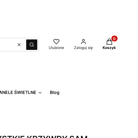
Produkty w kos
Wyczyść
Szukaj
Ulubione
Zaloguj się
Koszyk
ANELE ŚWIETLNE
Blog