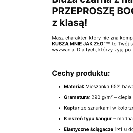
PRZEPROSZĘ BOG
z klasą!
Masz charakter, który nie zna kom
KUSZĄ MNIE JAK ZŁO
”
** to Twój 
wyzwania. Dla tych, którzy żyją po 
Cechy produktu:
Materiał
: Mieszanka 65% baweł
Gramatura
: 290 g/m² – ciepł
Kaptur
ze sznurkami w kolorze 
Kieszeń typu kangur
– modna 
Elastyczne ściągacze 1x1
u do