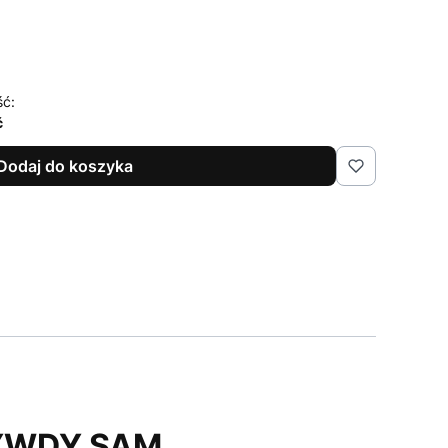
ść:
ć
Dodaj do koszyka
ZYWDY SAM