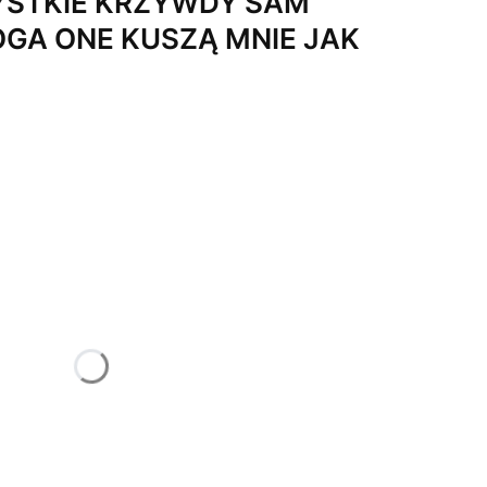
ZYSTKIE KRZYWDY SAM
GA ONE KUSZĄ MNIE JAK
żnić się ceną
zdjęcie w Galerii)
pozostaw Puste
Opcjonalne