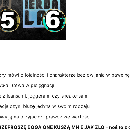
óry mówi o lojalności i charakterze bez owijania w bawełnę
ała i łatwa w pielęgnacji
 z jeansami, joggerami czy sneakersami
acja czyni bluzę jedyną w swoim rodzaju
awiają na przyjaciół i prawdziwe wartości
EPROSZĘ BOGA ONE KUSZĄ MNIE JAK ZŁO – noś to z 